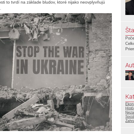
ti to tvrdí na základe bludov, ktoré nijako neovplyvňujú
.
Šta
Poče
Celk
Prie
Aut
Kat
Ekon
Histó
Neza
Sociá
Zahra