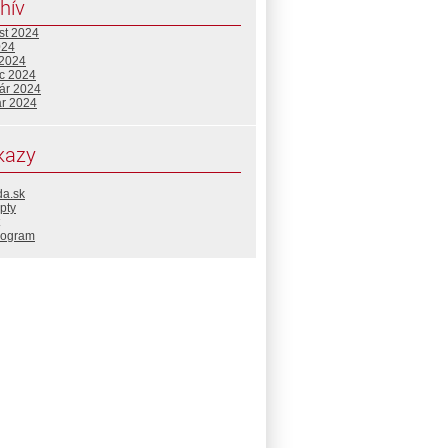
hív
st 2024
024
 2024
c 2024
uár 2024
ár 2024
kazy
da.sk
pty
rogram