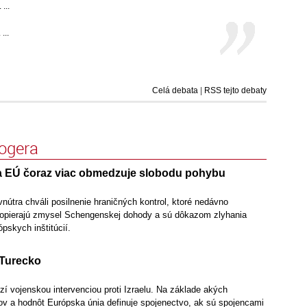
...
...
Celá debata
|
RSS tejto debaty
logera
ka EÚ čoraz viac obmedzuje slobodu pohybu
útra chváli posilnenie hraničných kontrol, ktoré nedávno
popierajú zmysel Schengenskej dohody a sú dôkazom zlyhania
ópskych inštitúcií.
 Turecko
zí vojenskou intervenciou proti Izraelu. Na základe akých
pov a hodnôt Európska únia definuje spojenectvo, ak sú spojencami