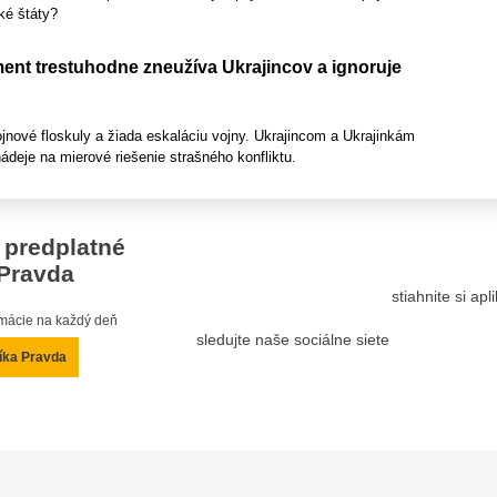
cké štáty?
ent trestuhodne zneužíva Ukrajincov a ignoruje
jnové floskuly a žiada eskaláciu vojny. Ukrajincom a Ukrajinkám
nádeje na mierové riešenie strašného konfliktu.
 predplatné
Pravda
stiahnite si ap
ormácie na každý deň
sledujte naše sociálne siete
íka Pravda