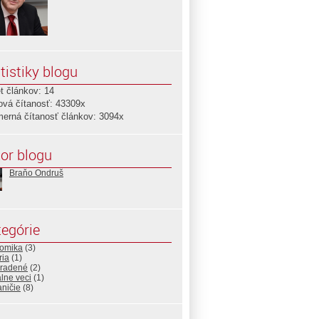
tistiky blogu
t článkov: 14
ová čítanosť: 43309x
merná čítanosť článkov: 3094x
or blogu
Braňo Ondruš
egórie
omika
(3)
ria
(1)
radené
(2)
lne veci
(1)
ničie
(8)