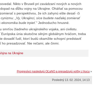
ovedal. Nikto v Bruseli pri zavádzaní nových a nových
 dopad na dĺžku vojny na Ukrajine. Oháňať sa pomocou
zomierať s perspektívou, že ich zahynú ešte desať- či
o cynizmu:
„Vy, Ukrajinci, síce budete naďalej zomierať
ká ekonomika bude trpieť.“
Jednoducho hnusné.
 smrťou žiadneho ukrajinského vojaka, ani civilistu.
yť Európska únia skutočne silným globálnym hráčom, treba
ie dosadiť ľudí, ktorí budú okamžite schopní predstaviť
ť ho presadzovať. Nie rečami, ale činmi.
Vojna na Ukrajine
Progresívci nasledujú OĽaNO a presadzujú voľby z trucu
»
Posledný 13. 02. 2024, 14:13