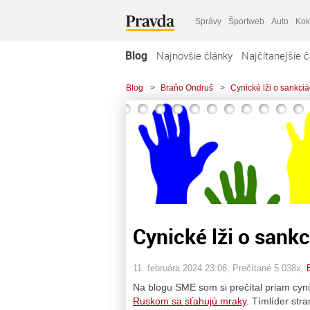
Správy
Športweb
Auto
Kok
Blog
Najnovšie články
Najčítanejšie č
Blog
>
Braňo Ondruš
>
Cynické lži o sankci
Cynické lži o sank
11. februára 2024 23:06
, Prečítané 5 038x,
Na blogu SME som si prečítal priam cyn
Ruskom sa sťahujú mraky
. Tímlíder str