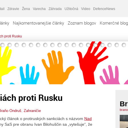
tail
Zdravie
Žena
Varecha
Záhrada
Užitočná
Video
DefenceNews
lánky
Najkomentovanejšie články
Zoznam blogov
Komerčné blog
ách proti Rusku
ciách proti Rusku
Br
brano
Braňo Ondruš
,
Zahraničie
ický článok o protiruských sankciách s názvom
Nad
any SaS pre obranu Ivan Bilohuščin sa „vytešuje“, že