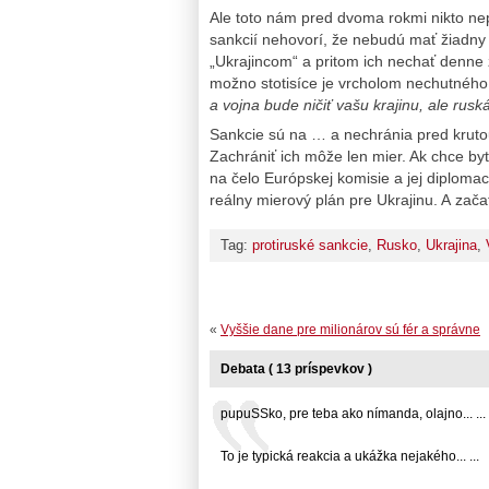
Ale toto nám pred dvoma rokmi nikto nep
sankcií nehovorí, že nebudú mať žiadny
„Ukrajincom“ a pritom ich nechať denne 
možno stotisíce je vrcholom nechutnéh
a vojna bude ničiť vašu krajinu, ale rus
Sankcie sú na … a nechránia pred krutou
Zachrániť ich môže len mier. Ak chce b
na čelo Európskej komisie a jej diplomac
reálny mierový plán pre Ukrajinu. A zača
Tag:
protiruské sankcie
,
Rusko
,
Ukrajina
,
«
Vyššie dane pre milionárov sú fér a správne
Debata ( 13 príspevkov )
pupuSSko, pre teba ako nímanda, olajno... ...
To je typická reakcia a ukážka nejakého... ...