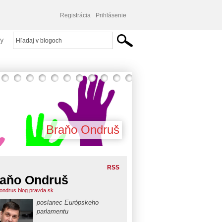
Registrácia
Prihlásenie
y
Braňo Ondruš
RSS
aňo Ondruš
ondrus.blog.pravda.sk
poslanec Európskeho
parlamentu