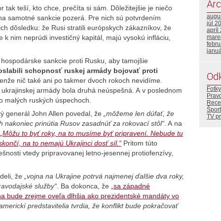
Arc
ak teší, kto chce, prečíta si sám. Dôležitejšie je niečo
augu
 na samotné sankcie pozerá. Pre nich sú potvrdením
júl 2
ch dôsledku: že Rusi stratili európskych zákazníkov, že
apríl
 k nim neprúdi investičný kapitál, majú vysokú infláciu,
mare
febr
janu
 hospodárske sankcie proti Rusku, aby tamojšie
oslabili schopnosť ruskej armády bojovať proti
Od
 Lenže nič také ani po takmer dvoch rokoch nevidíme.
Fotky
e ukrajinskej armády bola druhá neúspešná. A v poslednom
Prav
y o malých ruských úspechoch.
Rece
Šport
ký generál John Allen povedal, že
„môžeme len dúfať, že
TV p
ch nakoniec prinútia Rusov zasadnúť za rokovací stôl“
. A na
„
Môžu to byť roky, na to musíme byť pripravení. Nebude tu
skončí, na to nemajú Ukrajinci dosť síl.“
Pritom túto
nosti vtedy pripravovanej letno-jesennej protiofenzívy,
eli, že
„vojna na Ukrajine potrvá najmenej ďalšie dva roky,
ravodajské služby“
. Ba dokonca, že
„sa západné
na bude zrejme oveľa dlhšia ako prezidentské mandáty vo
americkí predstavitelia tvrdia, že konflikt bude pokračovať