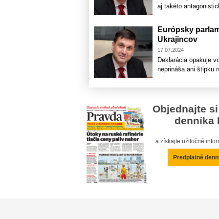
aj takéto antagonisti
Európsky parlam
Ukrajincov
17.07.2024
Deklarácia opakuje vo
neprináša ani štipku 
Objednajte si
denníka 
a získajte užitočné inf
Predplatné denn