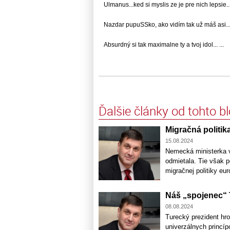
Ulmanus...ked si myslis ze je pre nich lepsie... 
Nazdar pupuSSko, ako vidím tak už máš asi... 
Absurdný si tak maximalne ty a tvoj idol... ...
Ďalšie články od tohto b
Migračná politi
15.08.2024
Nemecká ministerka vn
odmietala. Tie však 
migračnej politiky eur
Náš „spojenec“
08.08.2024
Turecký prezident hro
univerzálnych princí