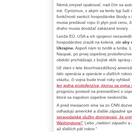
Nemá zmysel opakovať, nad čím sa autor t
iné. Cynizmus, s akým sa tento typ ľudí
funkčnosti sankcií hospodárske škody v i
musia predávať ropu či plyn pod cenu, že
draho musia dovážať zakázané tovary.
Lenže EÚ, USA a ich spojenci nezaviedli
hospodárstvo zrazili na kolená, ale
aby 
Ukrajine.
Aspoň nám to tvrdili a tvrdia.
Naopak, po prvej úspešnej protiofenzív
období prichádzajú z bojísk skôr správ
Už vlani v lete štvorhviezdičkový americ
táto operácia a operácie v ďalších roko
otázku, či vojna bude trvať roky vyhlásil:
len jedna protiofenzíva, ktorou sa vojna 
prognózu postavil na presvedčení o úspeš
ktorá sa napokon úspešne neskončila.
A pred mesiacom sme sa zo CNN dozved
odhadujú americké a ďalšie západné sp
spravodajské služby domnievajú, že voj
Washingtone!“
Lebo
„niektorí západní a 
až ďalších päť rokov.“