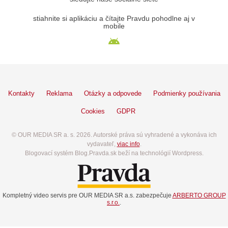
stiahnite si aplikáciu a čítajte Pravdu pohodlne aj v
mobile
Kontakty
Reklama
Otázky a odpovede
Podmienky používania
Cookies
GDPR
© OUR MEDIA SR a. s. 2026. Autorské práva sú vyhradené a vykonáva ich
vydavateľ,
viac info
.
Blogovací systém Blog.Pravda.sk beží na technológií Wordpress.
Kompletný video servis pre OUR MEDIA SR a.s. zabezpečuje
ARBERTO GROUP
s.r.o.
.