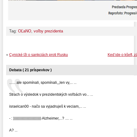
Tag:
OĽaNO
,
voľby prezidenta
«
Cynické lži o sankciách proti Rusku
Keď ide o kšeft, 
Debata ( 21 príspevkov )
....... ale spomínali, spomínali,,,len vy,... ...
Strach o výsledok v prezidentských voľbách vo... ...
israelcan00 - načo sa vyjadruješ k veciam,... ...
- : ))))))))))))))))))))))) Alzheimer,...? .... ...
A? ...