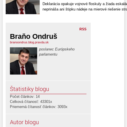
Deklarácia opakuje vojnové floskuly a žiada eskalá
neprináša ani štipku nádeje na mierové riešenie str
RSS
Braňo Ondruš
branoondrus.blog.pravda.sk
poslanec Európskeho
parlamentu
Štatistiky blogu
Počet článkov: 14
Celková čítanosť: 43301x
Priemerná čítanosť článkov: 3093x
Autor blogu