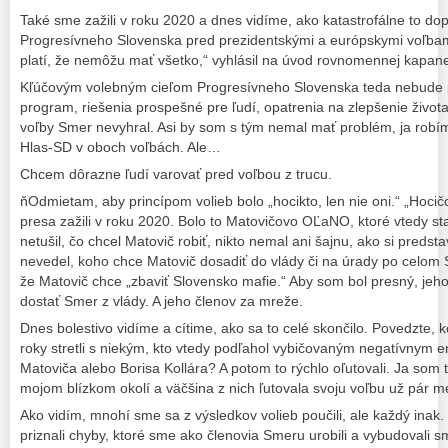
Také sme zažili v roku 2020 a dnes vidíme, ako katastrofálne to d
Progresívneho Slovenska pred prezidentskými a európskymi voľbami
platí, že nemôžu mať všetko,“ vyhlásil na úvod rovnomennej kapa
Kľúčovým volebným cieľom Progresívneho Slovenska teda nebude p
program, riešenia prospešné pre ľudí, opatrenia na zlepšenie života 
voľby Smer nevyhral. Asi by som s tým nemal mať problém, ja robí
Hlas-SD v oboch voľbách. Ale…
Chcem dôrazne ľudí varovať pred voľbou z trucu.
ňOdmietam, aby princípom volieb bolo „hocikto, len nie oni.“ „Hocič
presa zažili v roku 2020. Bolo to Matovičovo OĽaNO, ktoré vtedy stav
netušil, čo chcel Matovič robiť, nikto nemal ani šajnu, ako si predsta
nevedel, koho chce Matovič dosadiť do vlády či na úrady po celom Sl
že Matovič chce „zbaviť Slovensko mafie.“ Aby som bol presný, je
dostať Smer z vlády. A jeho členov za mreže.
Dnes bolestivo vidíme a cítime, ako sa to celé skončilo. Povedzte, k
roky stretli s niekým, kto vtedy podľahol vybičovaným negatívnym e
Matoviča alebo Borisa Kollára? A potom to rýchlo oľutovali. Ja som ta
mojom blízkom okolí a väčšina z nich ľutovala svoju voľbu už pár m
Ako vidím, mnohí sme sa z výsledkov volieb poučili, ale každý inak.
priznali chyby, ktoré sme ako členovia Smeru urobili a vybudovali 