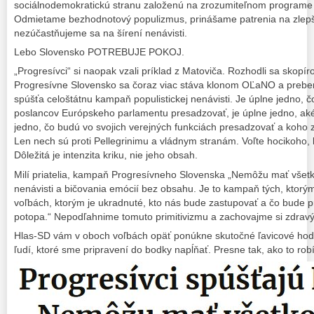
sociálnodemokratickú stranu založenú na zrozumiteľnom programe 
Odmietame bezhodnotový populizmus, prinášame patrenia na zlepše
nezúčastňujeme sa na šírení nenávisti.
Lebo Slovensko POTREBUJE POKOJ.
„Progresívci“ si naopak vzali príklad z Matoviča. Rozhodli sa skopíro
Progresívne Slovensko sa čoraz viac stáva klonom OĽaNO a preber
spúšťa celoštátnu kampaň populistickej nenávisti. Je úplne jedno, č
poslancov Európskeho parlamentu presadzovať, je úplne jedno, aké
jedno, čo budú vo svojich verejných funkciách presadzovať a koho 
Len nech sú proti Pellegrinimu a vládnym stranám. Voľte hocikoho, kt
Dôležitá je intenzita kriku, nie jeho obsah.
Milí priatelia, kampaň Progresívneho Slovenska „Nemôžu mať všetko
nenávisti a bičovania emócií bez obsahu. Je to kampaň tých, ktorým
voľbách, ktorým je ukradnuté, kto nás bude zastupovať a čo bude 
potopa.“ Nepodľahnime tomuto primitivizmu a zachovajme si zdrav
Hlas-SD vám v oboch voľbách opäť ponúkne skutočné ľavicové hod
ľudí, ktoré sme pripravení do bodky napĺňať. Presne tak, ako to ro