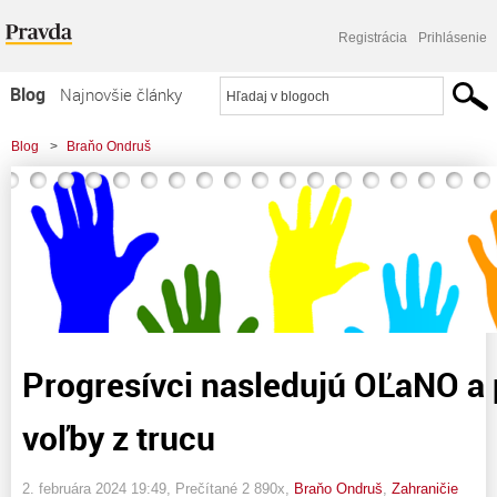
Registrácia
Prihlásenie
Blog
Najnovšie články
Najčítanejšie články
Blog
>
Braňo Ondruš
Najkomentovanejšie články
>
Progresívci nasledujú OĽaNO a presadzujú voľby z trucu
Zoznam blogov
Komerčné blogy
Progresívci nasledujú OĽaNO a
voľby z trucu
2. februára 2024 19:49
, Prečítané 2 890x,
Braňo Ondruš
,
Zahraničie