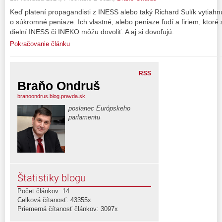
Keď platení propagandisti z INESS alebo taký Richard Sulík vytiahnu 
o súkromné peniaze. Ich vlastné, alebo peniaze ľudí a firiem, ktoré 
dielní INESS či INEKO môžu dovoliť. A aj si dovoľujú.
Pokračovanie článku
RSS
Braňo Ondruš
branoondrus.blog.pravda.sk
poslanec Európskeho
parlamentu
Štatistiky blogu
Počet článkov: 14
Celková čítanosť: 43355x
Priemerná čítanosť článkov: 3097x