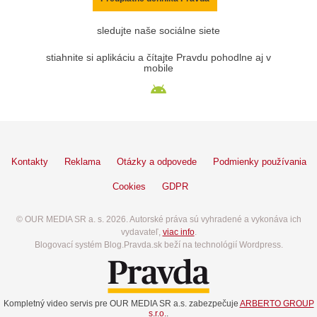
sledujte naše sociálne siete
stiahnite si aplikáciu a čítajte Pravdu pohodlne aj v
mobile
Kontakty
Reklama
Otázky a odpovede
Podmienky používania
Cookies
GDPR
© OUR MEDIA SR a. s. 2026. Autorské práva sú vyhradené a vykonáva ich
vydavateľ,
viac info
.
Blogovací systém Blog.Pravda.sk beží na technológií Wordpress.
Kompletný video servis pre OUR MEDIA SR a.s. zabezpečuje
ARBERTO GROUP
s.r.o.
.