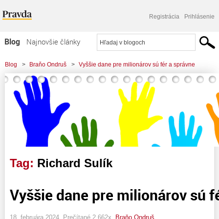
Registrácia
Prihlásenie
Blog
Najnovšie články
Najčítanejšie články
Blog
>
Braňo Ondruš
>
Vyššie dane pre milionárov sú fér a správne
Najkomentovanejšie články
Zoznam blogov
Komerčné blogy
Tag:
Richard Sulík
Vyššie dane pre milionárov sú f
18. februára 2024, Prečítané 2 662x,
Braňo Ondruš